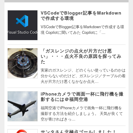
VSCodeでBlogger記事をMarkdown
で作成する環境
VSCodeでBlogger記事をMarkdownで作成する環
境 Copilotに聞いてみた Copilotに「…
「ガスレンジの点火が片方だけ悪
い」・・・点火不良の原因を探ってみ
た
実家のガスレンジ、どのくらい使っているのかは
分からないのだけど、ガスレンジ／テーブルの着
火が片方だけ悪くなかなか点火…
iPhoneカメラで画面一杯に飛行機を撮
影するには＠福岡空港
福岡空港でiPhoneカメラで画角一杯に飛行機を
撮影する方法を紹介しましょう。 天気が良くて
空が青ければきっ…
サンタさん北極点ゴールしました！