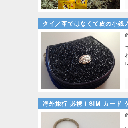
タイ／革ではなくて皮の小銭
海外旅行 必携！SIM カード 