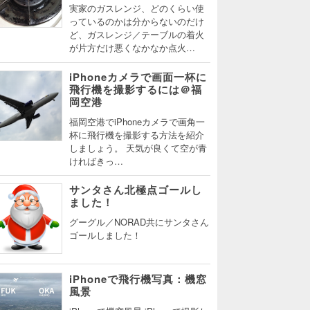
実家のガスレンジ、どのくらい使
っているのかは分からないのだけ
ど、ガスレンジ／テーブルの着火
が片方だけ悪くなかなか点火…
iPhoneカメラで画面一杯に
飛行機を撮影するには＠福
岡空港
福岡空港でiPhoneカメラで画角一
杯に飛行機を撮影する方法を紹介
しましょう。 天気が良くて空が青
ければきっ…
サンタさん北極点ゴールし
ました！
グーグル／NORAD共にサンタさん
ゴールしました！
iPhoneで飛行機写真：機窓
風景