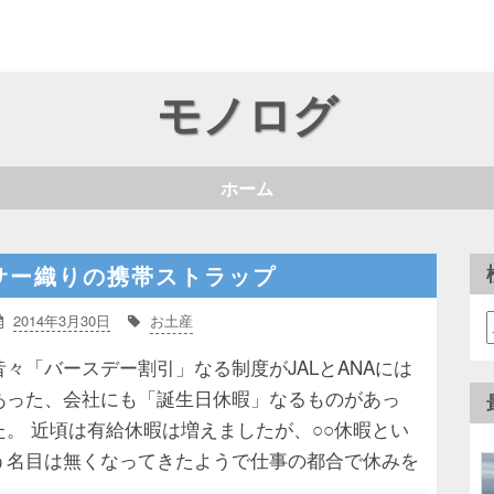
モノログ
ホーム
サー織りの携帯ストラップ
2014年3月30日
お土産
昔々「バースデー割引」なる制度がJALとANAには
あった、会社にも「誕生日休暇」なるものがあっ
た。 近頃は有給休暇は増えましたが、○○休暇とい
う名目は無くなってきたようで仕事の都合で休みを
とることが多いのでは…