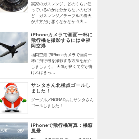
実家のガスレンジ、どのくらい使
っているのかは分からないのだけ
ど、ガスレンジ／テーブルの着火
が片方だけ悪くなかなか点火…
iPhoneカメラで画面一杯に
飛行機を撮影するには＠福
岡空港
福岡空港でiPhoneカメラで画角一
杯に飛行機を撮影する方法を紹介
しましょう。 天気が良くて空が青
ければきっ…
サンタさん北極点ゴールし
ました！
グーグル／NORAD共にサンタさん
ゴールしました！
iPhoneで飛行機写真：機窓
風景